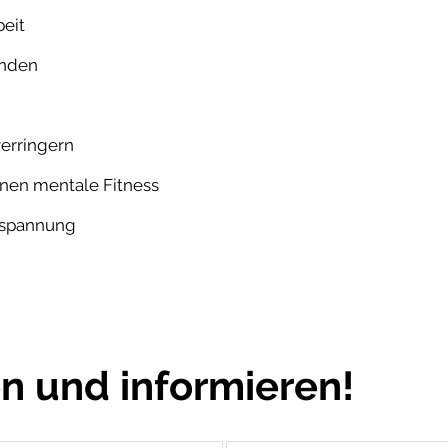
eit
inden
verringern
enen mentale Fitness
ntspannung
en und informieren!