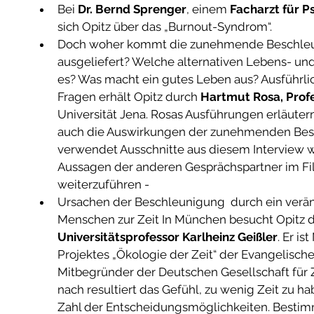
Bei 
Dr. Bernd Sprenger
, einem 
Facharzt für P
sich Opitz über das „Burnout-Syndrom“.   
Doch woher kommt die zunehmende Beschleunig
ausgeliefert? Welche alternativen Lebens- und
es? Was macht ein gutes Leben aus? Ausführli
Fragen erhält Opitz durch 
Hartmut Rosa, Profe
Universität Jena. Rosas Ausführungen erläuter
auch die Auswirkungen der zunehmenden Besc
verwendet Ausschnitte aus diesem Interview w
Aussagen der anderen Gesprächspartner im Fi
weiterzuführen -   
Ursachen der Beschleunigung  durch ein verän
Menschen zur Zeit In München besucht Opitz d
Universitätsprofessor Karlheinz Geißler
. Er is
Projektes „Ökologie der Zeit“ der Evangelisch
Mitbegründer der Deutschen Gesellschaft für Z
nach resultiert das Gefühl, zu wenig Zeit zu 
Zahl der Entscheidungsmöglichkeiten. Bestimm